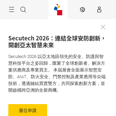
跳
過
目
搜
ZH
錄
尋
Secutech 2026：連結全球安防創新，
開創亞太智慧未來
Secutech 2026 以亞太地區領先的安全、防護與智
慧科技平台之姿回歸，匯聚了全球創新者、解決方
案供應商及專業買主。 本屆展會全面展示智慧安
防、AIoT、防火安全、門禁控制及產業應用等尖端
技術，透過鏈結買賣雙方，共同探索創新方案，並
開啟橫跨亞洲的全新商機。
展位申請