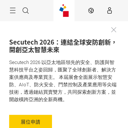
跳
過
目
搜
ZH
錄
尋
Secutech 2026：連結全球安防創新，
開創亞太智慧未來
Secutech 2026 以亞太地區領先的安全、防護與智
慧科技平台之姿回歸，匯聚了全球創新者、解決方
案供應商及專業買主。 本屆展會全面展示智慧安
防、AIoT、防火安全、門禁控制及產業應用等尖端
技術，透過鏈結買賣雙方，共同探索創新方案，並
開啟橫跨亞洲的全新商機。
展位申請