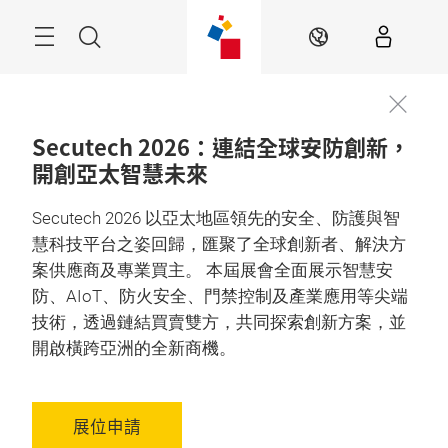
跳
過
目
搜
ZH
錄
尋
Secutech 2026：連結全球安防創新，
開創亞太智慧未來
Secutech 2026 以亞太地區領先的安全、防護與智
慧科技平台之姿回歸，匯聚了全球創新者、解決方
案供應商及專業買主。 本屆展會全面展示智慧安
防、AIoT、防火安全、門禁控制及產業應用等尖端
技術，透過鏈結買賣雙方，共同探索創新方案，並
開啟橫跨亞洲的全新商機。
展位申請