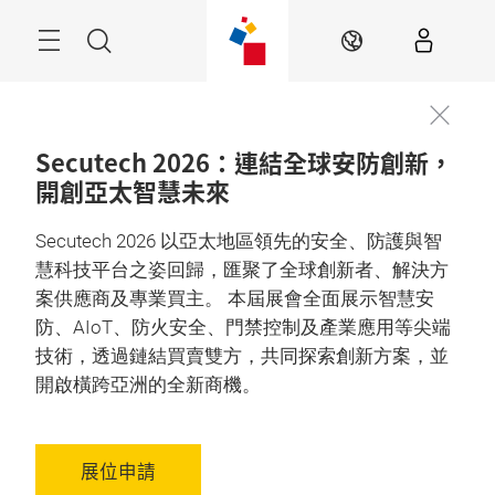
跳
過
目
搜
ZH
錄
尋
Secutech 2026：連結全球安防創新，
開創亞太智慧未來
2027年4月21至23日

台北, 台灣
Secutech 2026 以亞太地區領先的安全、防護與智
慧科技平台之姿回歸，匯聚了全球創新者、解決方
案供應商及專業買主。 本屆展會全面展示智慧安
防、AIoT、防火安全、門禁控制及產業應用等尖端
技術，透過鏈結買賣雙方，共同探索創新方案，並
開啟橫跨亞洲的全新商機。
展位申請