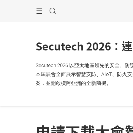
跳
過
目
搜
錄
尋
Secutech 20
Secutech 2026 以亞太地區領先
本屆展會全面展示智慧安防、AIoT、防
案，並開啟橫跨亞洲的全新商機。
申請下載大會