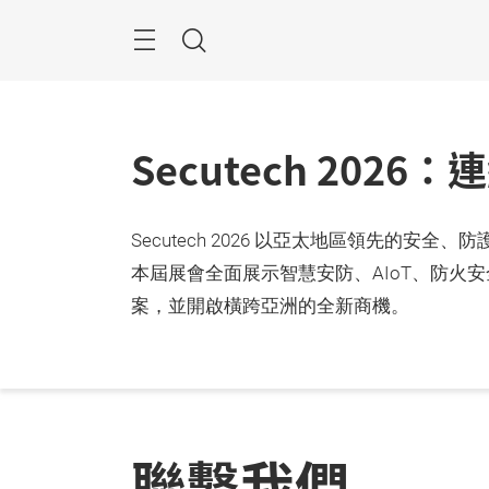
跳
過
目
搜
錄
尋
Secutech 20
Secutech 2026 以亞太地區領先
本屆展會全面展示智慧安防、AIoT、防
案，並開啟橫跨亞洲的全新商機。
聯繫我們