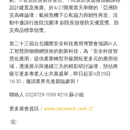
劃、6.智慧防災教育整合、7.民眾防災虛擬體驗課程
設計建置及推廣。於4/27開展當天舉辦的「亞洲防
災高峰論壇：氣候危機下公私協力與韌性再造」活
動中邀請行政院沈榮津 副院長頒發防災優質獎、防
災商品標章頒獎。
第二十三屆台北國際安全科技應用博覽會強調AI人
工智慧與物聯網技術的創新科技，為「安全科技智
慧化應用」提供產業轉型升級開拓更多元的應用領
域，透過展示與連續三天的精彩研討論壇，預估將
吸引更多專業人士共襄盛舉，即日起至4月29日
16:30，邀請業界先進親臨參與！
聯絡人 (02)8729-1099 #216 蘇小姐
www.secutech.com
更多展會資訊：
-完-