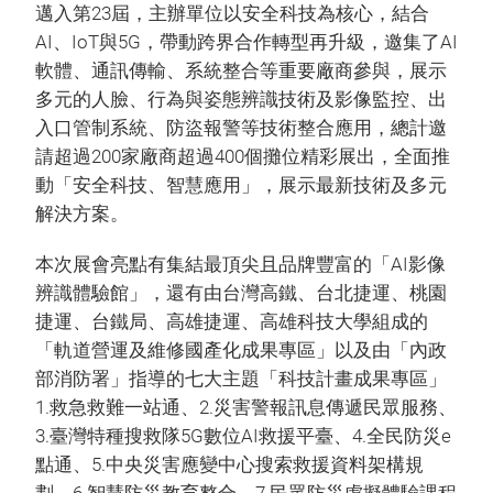
邁入第23屆，主辦單位以安全科技為核心，結合
AI、IoT與5G，帶動跨界合作轉型再升級，邀集了AI
軟體、通訊傳輸、系統整合等重要廠商參與，展示
多元的人臉、行為與姿態辨識技術及影像監控、出
入口管制系統、防盜報警等技術整合應用，總計邀
請超過200家廠商超過400個攤位精彩展出，全面推
動「安全科技、智慧應用」，展示最新技術及多元
解決方案。
本次展會亮點有集結最頂尖且品牌豐富的「AI影像
辨識體驗館」，還有由台灣高鐵、台北捷運、桃園
捷運、台鐵局、高雄捷運、高雄科技大學組成的
「軌道營運及維修國產化成果專區」以及由「內政
部消防署」指導的七大主題「科技計畫成果專區」
1.救急救難一站通、2.災害警報訊息傳遞民眾服務、
3.臺灣特種搜救隊5G數位AI救援平臺、4.全民防災e
點通、5.中央災害應變中心搜索救援資料架構規