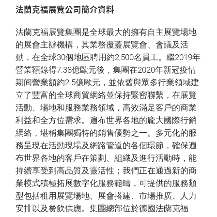
法蘭克福展覽公司簡介資料
法蘭克福展覽集團是全球最大的擁有自主展覽場地
的展會主辦機構，其業務覆蓋展覽會、會議及活
動，在全球30個地區聘用約2,500名員工。繼2019年
營業額錄得7.38億歐元後，集團在2020年新冠疫情
期间營業額約2.5億歐元，並依舊與眾多行業領域建
立了豐富的全球商貿網絡並保持緊密聯繫，在展覽
活動、場地和服務業務領域，高效滿足客戶的商業
利益和全方位需求。遍布世界各地的龐大國際行銷
網絡，堪稱集團獨特的銷售優勢之一。多元化的服
務呈現在活動現場及網路管道的各個環節，確保遍
布世界各地的客戶在策劃、組織及進行活動時，能
持續享受到高品質及靈活性；我們正在通過新的商
業模式積極拓展數字化服務範疇，可提供的服務類
型包括租用展覽場地、展會搭建、市場推廣、人力
安排以及餐飲供應。集團總部位於德國法蘭克福