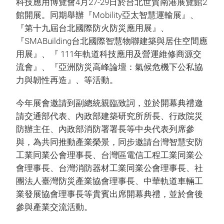
科技應用博覽會4月27-29日於台北世貿南港展覽館2
館開展。同期舉辦『Mobility亞太智慧運輸展』、
『第十九屆台北國際防火防災應用展』、
『SMABuilding台北國際智慧物聯建築與居住空間應
用展』、『 111年軌道科技應用及營運維修商源交
流會』、『亞洲防災高峰論壇：氣候危機下公私協
力與韌性再造』、等活動。
今年展會邀請到副總統親臨致詞，並於開幕典禮邀
請交通部代表、內政部建築研究所所長、行政院災
防辦主任、內政部消防署署長等中央代表列席參
與，為共同推動產業榮景，同步邀請台灣智慧安防
工業同業公會理事長、台灣區電信工程工業同業公
會理事長、台灣消防器材工業同業公會理事長、社
團法人臺灣防災產業協會理事長、中華軌道車輛工
業發展協會理事長等貴賓出席開幕典禮，並於會後
參與產業交流活動。