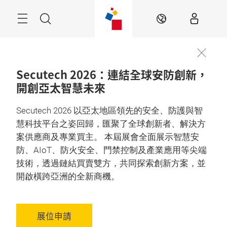
跳
過
目
搜
ZH
錄
尋
Secutech 2026：連結全球安防創新，
開創亞太智慧未來
Secutech 2026 以亞太地區領先的安全、防護與智
慧科技平台之姿回歸，匯聚了全球創新者、解決方
案供應商及專業買主。 本屆展會全面展示智慧安
防、AIoT、防火安全、門禁控制及產業應用等尖端
技術，透過鏈結買賣雙方，共同探索創新方案，並
開啟橫跨亞洲的全新商機。
展位申請