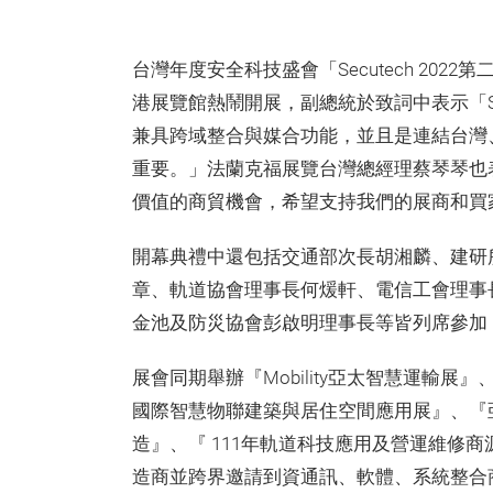
台灣年度安全科技盛會「Secutech 20
港展覽館熱鬧開展，副總統於致詞中表示「Se
兼具跨域整合與媒合功能，並且是連結台灣
重要。」法蘭克福展覽台灣總經理蔡琴琴也表示
價值的商貿機會，希望支持我們的展商和買
開幕典禮中還包括交通部次長胡湘麟、建研
章、軌道協會理事長何煖軒、電信工會理事
金池及防災協會彭啟明理事長等皆列席參加
展會同期舉辦『Mobility亞太智慧運輸展』
國際智慧物聯建築與居住空間應用展』、『
造』、『 111年軌道科技應用及營運維修
造商並跨界邀請到資通訊、軟體、系統整合商