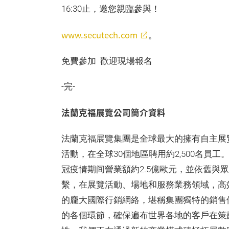
16:30止，邀您親臨參與！
www.secutech.com
。
免費參加 歡迎現場報名
-完-
法蘭克福展覽公司簡介資料
法蘭克福展覽集團是全球最大的擁有自主展
活動，在全球30個地區聘用約2,500名員工。
冠疫情期间營業額約2.5億歐元，並依舊與
繫，在展覽活動、場地和服務業務領域，高
的龐大國際行銷網絡，堪稱集團獨特的銷售
的各個環節，確保遍布世界各地的客戶在策