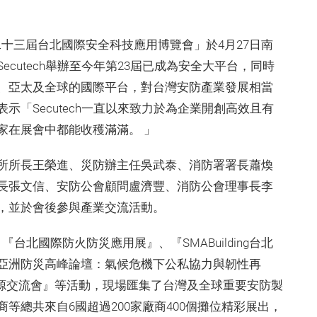
22第二十三屆台北國際安全科技應用博覽會」於4月27日南
cutech舉辦至今年第23屆已成為安全大平台，同時
、亞太及全球的國際平台，對台灣安防產業發展相當
「Secutech一直以來致力於為企業開創高效且有
家在展會中都能收穫滿滿。 」
所所長王榮進、災防辦主任吳武泰、消防署署長蕭煥
長張文信、安防公會顧問盧濟豐、消防公會理事長李
，並於會後參與產業交流活動。
、『台北國際防火防災應用展』、『SMABuilding台北
亞洲防災高峰論壇：氣候危機下公私協力與韌性再
商源交流會』等活動，現場匯集了台灣及全球重要安防製
等總共來自6國超過200家廠商400個攤位精彩展出，