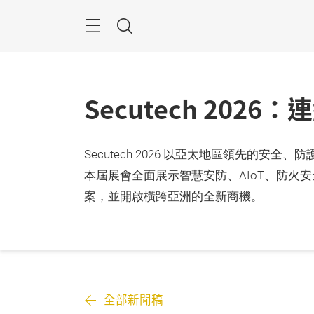
跳
過
目
搜
錄
尋
Secutech 20
Secutech 2026 以亞太地區領先
本屆展會全面展示智慧安防、AIoT、防
案，並開啟橫跨亞洲的全新商機。
全部新聞稿