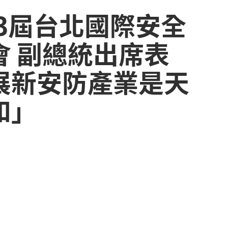
 第23屆台北國際安全
會 副總統出席表
展新安防產業是天
和」