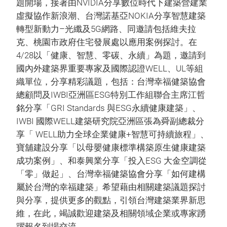
題開場，接著由NVIDIA分享數位時代下建築營建業
虛擬協作新浪潮、台灣諾基亞NOKIA分享智慧建築
轉型新動力–光纖及5G網路、同邀請包括維夫拉
克、桃園市政府住宅發展處以應用案例探討。在
4/28以「健康、智慧、零碳、永續」為題，邀請到
國內外建築界重要專家及國際認證WELL、UL等組
織單位，分享精彩議題，包括：台灣幸福健築協會
總顧問及IWBI亞洲區ESG特別工作組聯合主席江哲
銘分享「GRI Standards 與ESG永續健康建築」、
IWBI 國際WELL建築研究院亞洲區張為舜副總裁分
享「 WELL助力全球企業健康+智慧可持續旅程」、
寶舖建設分享「以母嬰健康標準構築原生健康建築
成功案例」、和泰興業分享「投入ESG 大金空調從
「零」做起」、台灣幸福健築協會分享「如何建構
屬於台灣的幸福建築」希望藉由相關建築議題探討
與分享，提供更多的觀點，引領台灣建築業界新思
維，在此，竭誠歡迎建築及相關領域企業或專家踴
躍報名到場交流。