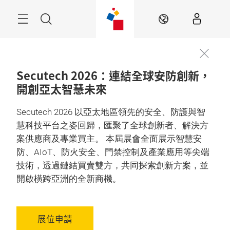
跳
過
目
搜
ZH
錄
尋
Secutech 2026：連結全球安防創新，
開創亞太智慧未來
Secutech 2026 以亞太地區領先的安全、防護與智
慧科技平台之姿回歸，匯聚了全球創新者、解決方
案供應商及專業買主。 本屆展會全面展示智慧安
防、AIoT、防火安全、門禁控制及產業應用等尖端
技術，透過鏈結買賣雙方，共同探索創新方案，並
開啟橫跨亞洲的全新商機。
展位申請