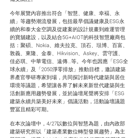
今年展覽內容推出符合「智慧、健康、幸褔、永
續」等趨勢潮流發展，包括最早倡議健康及ESG永
續的和泰大金空調及從建案的設計規畫到維運管理
的寶舖建設，以及結合5G+AIOT的科技智慧廠商包
括：聚碩、Nokia、維夫拉克、頂石、琺博、百富、
敦義、東隆、金泰、Hikvision、Askey、雲守護、
佳必琪、中華電信、遠傳...等。今年也因應「ESG全
球永續」及「2050淨零排放」推動目標，邀請建築
界產官學研專家到場，共同探討新時代建築與居住
環境等議題，希望讓各界了解未來新世代建築與生
活創新應用趨勢發展，並於論壇尾聲將安排「ESG
建築永續共築美好未來」倡議活動，活動論壇議題
豐冨且精彩可期。
在本次論壇中，4/27以數位與智慧為題，由內政部
建築研究所以「建築產業數位轉型發展趨勢」為主