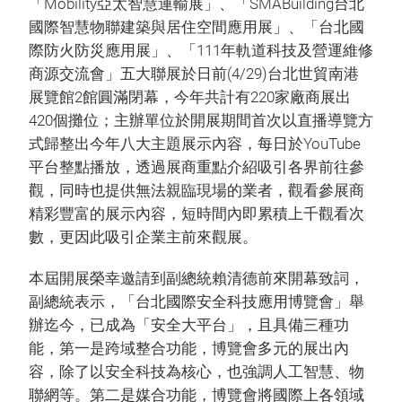
「Mobility亞太智慧運輸展」、「SMABuilding台北
國際智慧物聯建築與居住空間應用展」、「台北國
際防火防災應用展」、「111年軌道科技及營運維修
商源交流會」五大聯展於日前(4/29)台北世貿南港
展覽館2館圓滿閉幕，今年共計有220家廠商展出
420個攤位；主辦單位於開展期間首次以直播導覽方
式歸整出今年八大主題展示內容，每日於YouTube
平台整點播放，透過展商重點介紹吸引各界前往參
觀，同時也提供無法親臨現場的業者，觀看參展商
精彩豐富的展示內容，短時間內即累積上千觀看次
數，更因此吸引企業主前來觀展。
本屆開展榮幸邀請到副總統賴清德前來開幕致詞，
副總統表示，「台北國際安全科技應用博覽會」舉
辦迄今，已成為「安全大平台」，且具備三種功
能，第一是跨域整合功能，博覽會多元的展出內
容，除了以安全科技為核心，也強調人工智慧、物
聯網等。第二是媒合功能，博覽會將國際上各領域