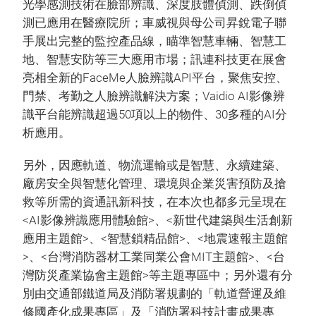
光學感測技術在臉部辨識、深度肢體偵測、跌倒偵
測已應用在醫療院所；車威視與母公司昇銳電子聯
手展出完整的監控產品線，瞄準智慧車輛、智慧工
地、智慧安防等三大應用市場；訊連科技更在展會
亮相全新的FaceMe人臉辨識API平台，聚焦安控、
門禁、考勤之人臉辨識解決方案；Vaidio AI影像辨
識平台能辨識超過50項以上的物件、30多種的AI分
析應用。
另外，因應軌道、物流運輸或是智慧、永續建築、
廠房安全與智慧化管理、環境與企業災害預防及搶
救等所需的資通訊新科技，在本次也都多元呈現在
<AI影像辨識應用體驗館>、<新世代建築與生活創新
應用主題館>、<智慧鎖精品館>、<地震速報主題館
>、<台灣消防器材工業同業公會MIT主題館>、<台
灣防災產業協會主題館>等主題專區中；另外還有分
別由交通部鐵道局及消防署規劃的「軌道營運及維
修國產化成果專區」及「消防署科技計畫成果專