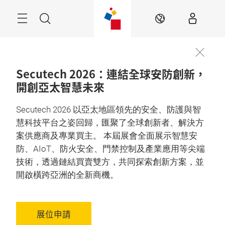
跳
過
目
搜
ZH
錄
尋
Secutech 2026：連結全球安防創新，
開創亞太智慧未來
Secutech 2026 以亞太地區領先的安全、防護與智
慧科技平台之姿回歸，匯聚了全球創新者、解決方
案供應商及專業買主。 本屆展會全面展示智慧安
防、AIoT、防火安全、門禁控制及產業應用等尖端
技術，透過鏈結買賣雙方，共同探索創新方案，並
開啟橫跨亞洲的全新商機。
展位申請