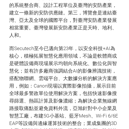
的系統整合商、設計工程單位及臺灣的安防產業，
建立一條新的安防供應鏈。第三，博覽會是連結臺
灣、亞太及全球的國際平台，對臺灣安防產業發展
相當重要。臺灣發展新安防產業正是天時、地利、
人和。
而Secutech至今已邁向第23年，以安全科技+AI為
核心，積極拓展智慧化應用領域，不論是軟體商或
是硬體設備商現場展示均朝向系統化、數位化與智
慧化；並有許多廠商強調結合AI的影像辨識技術，
搭配物聯網、雲端平台、大數據分析的解決方案應
用，例如：Canon現場以實際影像拍攝，展示目前
全球最多警政單位使用解決方案，包括快速影像搜
尋篩選、熱區計算及影像濃縮；為解決企業無線網
路接取痛點並避免資料外流，亞旭針對中小企業及
智慧工廠，布建5G小基站、藍牙Mesh、Wi-Fi 6/6E
EAP等設備與邊緣運算技術的整合；業成集團的3D