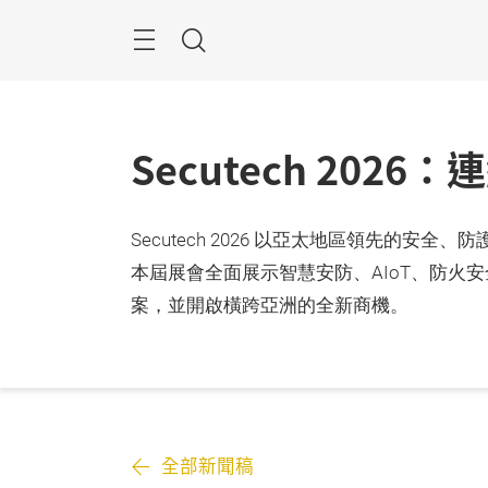
跳
過
目
搜
錄
尋
Secutech 20
Secutech 2026 以亞太地區領先
本屆展會全面展示智慧安防、AIoT、防
案，並開啟橫跨亞洲的全新商機。
全部新聞稿