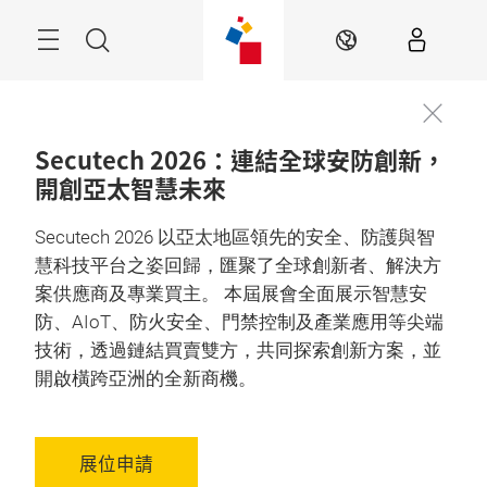
跳
過
目
搜
ZH
錄
尋
Secutech 2026：連結全球安防創新，
開創亞太智慧未來
Secutech 2026 以亞太地區領先的安全、防護與智
慧科技平台之姿回歸，匯聚了全球創新者、解決方
案供應商及專業買主。 本屆展會全面展示智慧安
防、AIoT、防火安全、門禁控制及產業應用等尖端
技術，透過鏈結買賣雙方，共同探索創新方案，並
開啟橫跨亞洲的全新商機。
展位申請