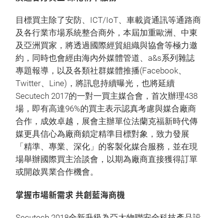
目標買主除了安防、ICT/IoT、車載資通訊等通路商
及各行業市場系統整合商外，本屆加重歐洲、中東
及亞洲買家，將透過國際經貿組織與協會等極力邀
約，同時也會經由海內外媒體管道、a&s系列雜誌
專題報導，以及各類社群媒體推播(Facebook、
Twitter、Line)，將訊息持續曝光，也將延續
Secutech 2017的一對一買主媒合會，首次辦理438
場，即有高達96%的買主表示認真考慮與媒合廠商
合作，成效卓越，展會主辦單位法蘭克福新時代傳
媒更具信心為廠商鎖定精準目標對象，致力發展
「精準、專業、深化」的客製化媒合服務，並在現
場舉辦國際買主洽談會，以期為廠商直接獲得訂單
或開啟異業合作機會。
掌握市場新需求 共創藍海商機
Secutech 2018全新升級為亞太物聯安全科技產品設